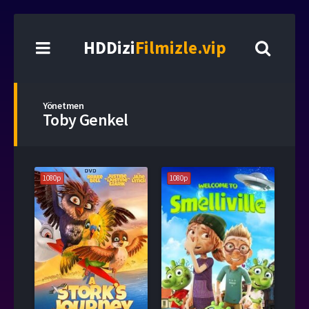
HDDizi
Filmizle.vip
Yönetmen
Toby Genkel
1080p
1080p