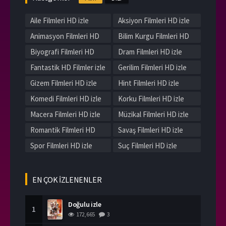
Aile Filmleri HD izle
Aksiyon Filmleri HD izle
Animasyon Filmleri HD
Bilim Kurgu Filmleri HD
izle
izle
Biyografi Filmleri HD
Dram Filmleri HD izle
izle
Fantastik HD Filmler izle
Gerilim Filmleri HD izle
Gizem Filmleri HD izle
Hint Filmleri HD izle
Komedi Filmleri HD izle
Korku Filmleri HD izle
Macera Filmleri HD izle
Müzikal Filmleri HD izle
Romantik Filmleri HD
Savaş Filmleri HD izle
izle
Spor Filmleri HD izle
Suç Filmleri HD izle
Tarih Filmleri HD izle
Western Filmleri HD izle
Yerli Filmleri HD izle
EN ÇOK İZLENENLER
Doğulu izle
1
172,665
3