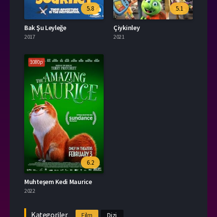
5.8
5.1
Bak Şu Leyleğe
Çiykinley
2017
2021
1080p
6.2
Muhteşem Kedi Maurice
2022
Kategoriler
Film
Dizi