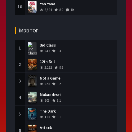
Yan Yana
10
8,391
8.0
10
İMDB TOP
3rd Class
1
249
9.3
12th Fail
2
2,182
9.2
Not a Game
3
220
9.2
Mukadderat
4
803
9.1
The Dark
5
118
9.1
Attack
6