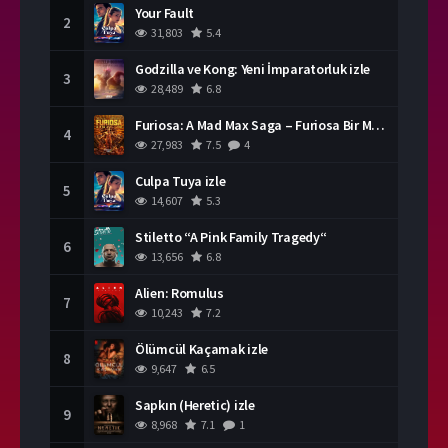
Your Fault
2
31,803
5.4
Godzilla ve Kong: Yeni İmparatorluk izle
3
28,489
6.8
Furiosa: A Mad Max Saga – Furiosa Bir Mad Max Destanı
4
27,983
7.5
4
Culpa Tuya izle
5
14,607
5.3
Stiletto “A Pink Family Tragedy“
6
13,656
6.8
Alien: Romulus
7
10,243
7.2
Ölümcül Kaçamak izle
8
9,647
6.5
Sapkın (Heretic) izle
9
8,968
7.1
1