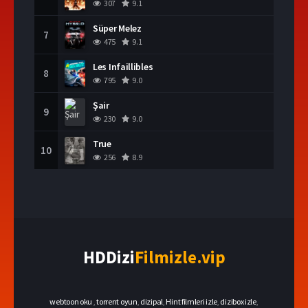
307
9.1
Süper Melez
7
475
9.1
Les Infaillibles
8
795
9.0
Şair
9
230
9.0
True
10
256
8.9
HDDizi
Filmizle.vip
webtoon oku
,
torrent oyun
,
dizipal
,
Hint filmleri izle
,
dizibox izle
,