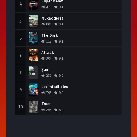
Süper Melez
4
475
9.1
Mukadderat
5
803
9.1
The Dark
6
118
9.1
Attack
7
307
9.1
Şair
8
230
9.0
Les Infaillibles
9
795
9.0
True
10
256
8.9