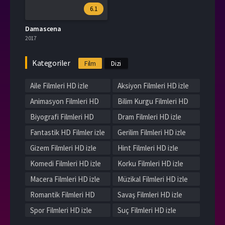
6.1
Damascena
2017
Kategoriler
Film
Dizi
Aile Filmleri HD izle
Aksiyon Filmleri HD izle
Animasyon Filmleri HD
Bilim Kurgu Filmleri HD
izle
izle
Biyografi Filmleri HD
Dram Filmleri HD izle
izle
Fantastik HD Filmler izle
Gerilim Filmleri HD izle
Gizem Filmleri HD izle
Hint Filmleri HD izle
Komedi Filmleri HD izle
Korku Filmleri HD izle
Macera Filmleri HD izle
Müzikal Filmleri HD izle
Romantik Filmleri HD
Savaş Filmleri HD izle
izle
Spor Filmleri HD izle
Suç Filmleri HD izle