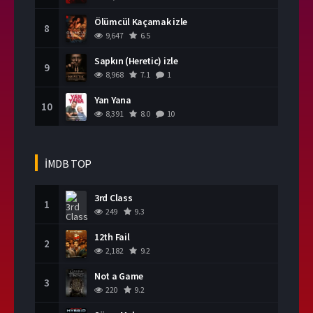
Ölümcül Kaçamak izle
8
9,647
6.5
Sapkın (Heretic) izle
9
8,968
7.1
1
Yan Yana
10
8,391
8.0
10
İMDB TOP
3rd Class
1
249
9.3
12th Fail
2
2,182
9.2
Not a Game
3
220
9.2