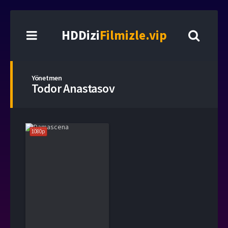
HDDizi
Filmizle.vip
Yönetmen
Todor Anastasov
1080p