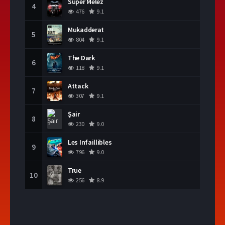
Süper Melez
4
476
9.1
Mukadderat
5
804
9.1
The Dark
6
118
9.1
Attack
7
307
9.1
Şair
8
230
9.0
Les Infaillibles
9
796
9.0
True
10
256
8.9