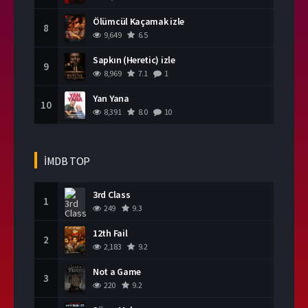
Ölümcül Kaçamak izle
8
9,649
6.5
Sapkın (Heretic) izle
9
8,969
7.1
1
Yan Yana
10
8,391
8.0
10
İMDB TOP
3rd Class
1
249
9.3
12th Fail
2
2,183
9.2
Not a Game
3
220
9.2