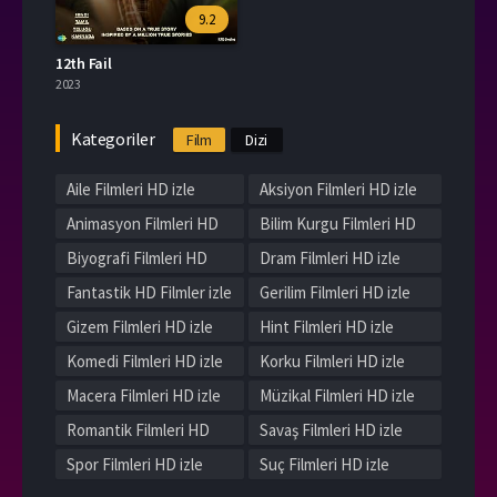
9.2
12th Fail
2023
Kategoriler
Film
Dizi
Aile Filmleri HD izle
Aksiyon Filmleri HD izle
Animasyon Filmleri HD
Bilim Kurgu Filmleri HD
izle
izle
Biyografi Filmleri HD
Dram Filmleri HD izle
izle
Fantastik HD Filmler izle
Gerilim Filmleri HD izle
Gizem Filmleri HD izle
Hint Filmleri HD izle
Komedi Filmleri HD izle
Korku Filmleri HD izle
Macera Filmleri HD izle
Müzikal Filmleri HD izle
Romantik Filmleri HD
Savaş Filmleri HD izle
izle
Spor Filmleri HD izle
Suç Filmleri HD izle